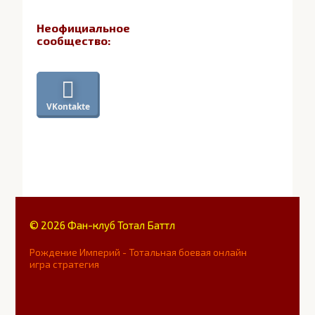
Неофициальное
сообщество:
VKontakte
© 2026 Фан-клуб Тотал Баттл
Рождение Империй - Тотальная боевая онлайн
игра стратегия