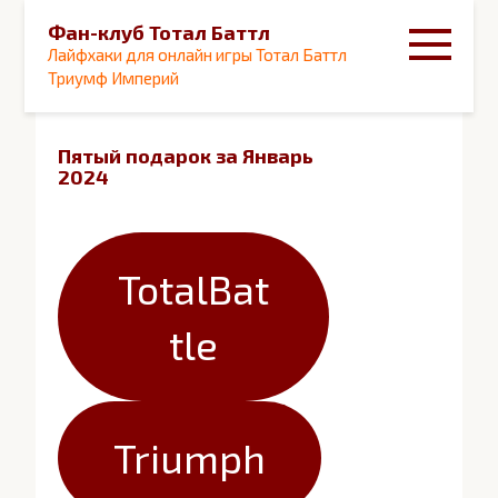
Перейти
Фан-клуб Тотал Баттл
к
Лайфхаки для онлайн игры Тотал Баттл
контенту
Триумф Империй
Пятый подарок за Январь
2024
TotalBat
tle
Triumph