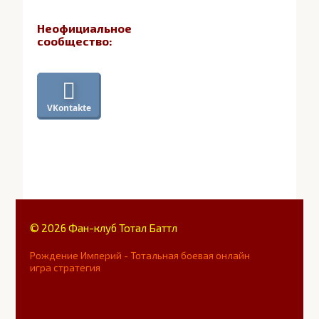
Неофициальное
сообщество:
VKontakte
© 2026 Фан-клуб Тотал Баттл
Рождение Империй - Тотальная боевая онлайн
игра стратегия