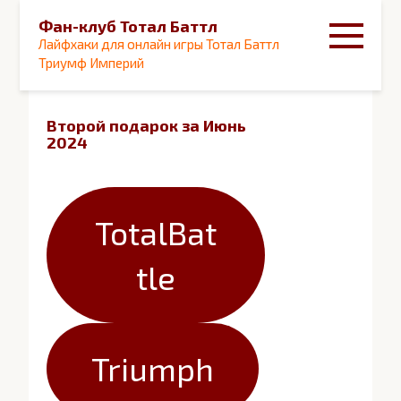
Перейти
Фан-клуб Тотал Баттл
к
Лайфхаки для онлайн игры Тотал Баттл
контенту
Триумф Империй
Второй подарок за Июнь
2024
TotalBat
tle
Triumph