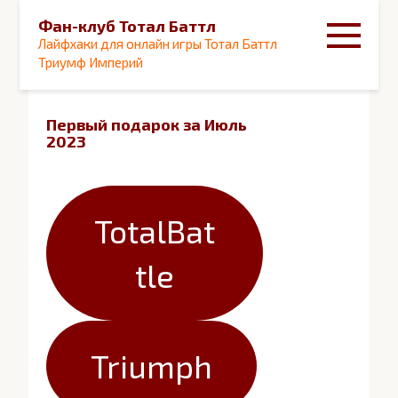
Перейти
Фан-клуб Тотал Баттл
к
Лайфхаки для онлайн игры Тотал Баттл
контенту
Триумф Империй
Первый подарок за Июль
2023
TotalBat
tle
Triumph