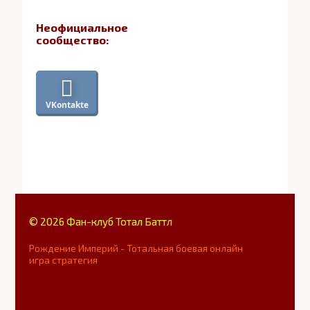
Неофициальное
сообщество:
VKontakte
© 2026 Фан-клуб Тотал Баттл
Рождение Империй - Тотальная боевая онлайн
игра стратегия